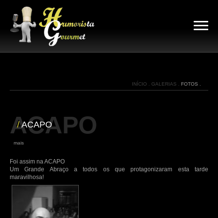
INÍCIO .
GALERIAS .
FOTOS .
ACAPO
/
ACAPO
|
mais
Foi assim na ACAPO
Um Grande Abraço a todos os que protagonizaram esta tarde
maravilhosa!