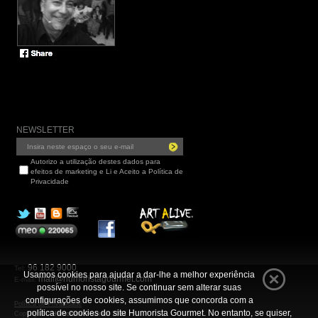
NEWSLETTER
Autorizo a utilização destes dados para
efeitos de marketing e Li e Aceito a Política de
Privacidade
96 182 9000
Tel:
Usamos cookies para ajudar a dar-lhe a melhor experiência
mail@humoristagourmet.com
E-mail:
possível no nosso site. Se continuar sem alterar suas
configurações de cookies, assumimos que concorda com a
Política de Privacidade
política de cookies do site Humorista Gourmet. No entanto, se quiser,
Copyright ©
Humorista Gourmet 2014