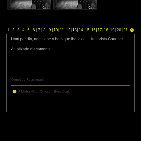
|
|
|
|
|
|
|
|
|
|
|
|
|
|
|
|
|
|
|
|
|
1
2
3
4
5
6
7
8
9
10
11
12
13
14
15
16
17
18
19
20
21
Uma por dia, nem sabe o bem que lhe fazia... Humorista Gourmet
Atualizado diariamente...
Conteúdo Relacionado
A Minha Vida...Dava um Espetáculo!