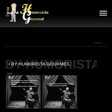
INÍCIO .
BY HUMORISTA G
/
BY HUMORISTA GOURMET...
|
mais