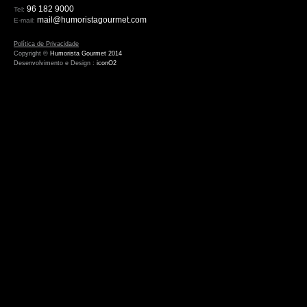
96 182 9000
Tel:
mail@humoristagourmet.com
E-mail:
Política de Privacidade
Copyright ©
Humorista Gourmet 2014
Desenvolvimento e Design :
iconO2