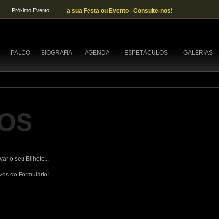
Próximo Evento:
Na sua Festa ou Evento - Consulte-nos!
PALCO
BIOGRAFIA
AGENDA
ESPETÁCULOS
GALERIAS
OS
ar o seu Bilhete...
avés do Formulário!