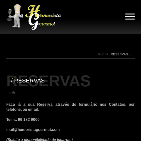
INÍCIO .
RESERVAS .
RESERVAS
/
RESERVAS
|
mais
Faça já a sua
Reserva
através do formulário nos Contatos, por
telefone, ou email.
Telm.: 96 182 9000
mail@humoristagourmet.com
(Sujeito à disponibilidade de lugares.)